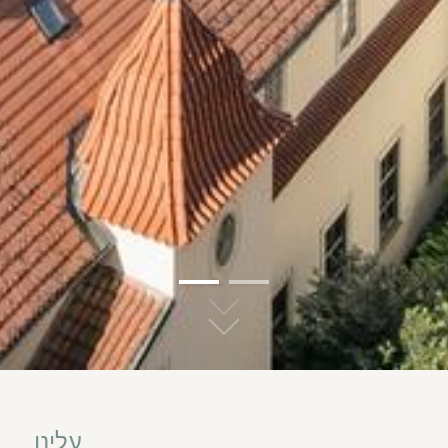
02
01
עלינו