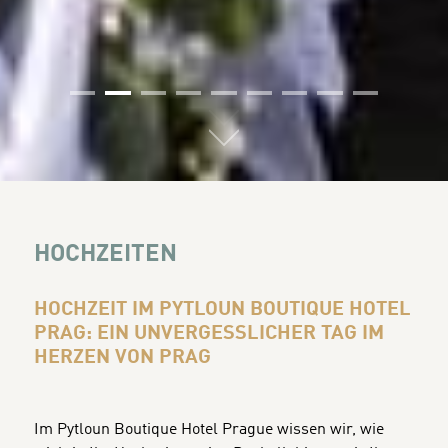
01
02
03
04
05
06
07
08
09
HOCHZEITEN
HOCHZEIT IM PYTLOUN BOUTIQUE HOTEL
PRAG: EIN UNVERGESSLICHER TAG IM
HERZEN VON PRAG
Im Pytloun Boutique Hotel Prague wissen wir, wie